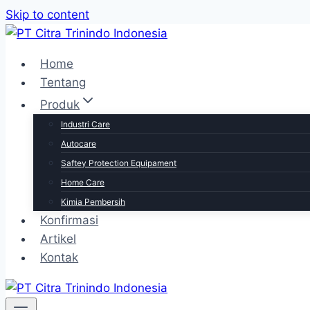
Skip to content
Home
Tentang
Produk
Industri Care
Autocare
Saftey Protection Equipament
Home Care
Kimia Pembersih
Konfirmasi
Artikel
Kontak