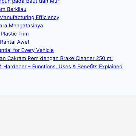
mpuh pada Baut dan Mur
am Berkilau
Manufacturing Efficiency
ara Mengatasinya
Plastic Trim
 Rantai Awet
tial for Every Vehicle
n Cakram Rem dengan Brake Cleaner 250 ml
 & Hardener – Functions, Uses & Benefits Explained