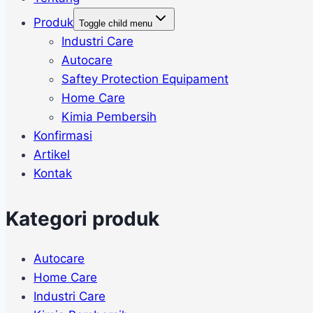
Produk
Toggle child menu
Industri Care
Autocare
Saftey Protection Equipament
Home Care
Kimia Pembersih
Konfirmasi
Artikel
Kontak
Kategori produk
Autocare
Home Care
Industri Care