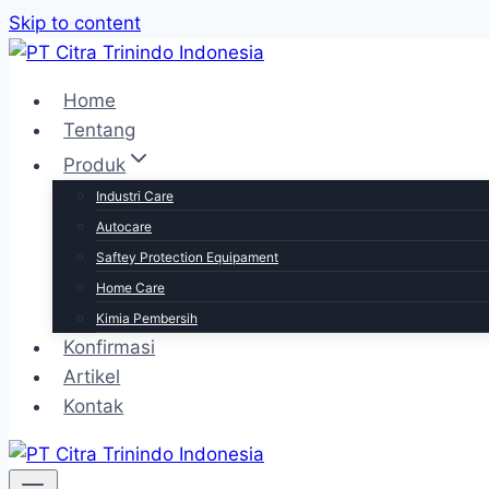
Skip to content
Home
Tentang
Produk
Industri Care
Autocare
Saftey Protection Equipament
Home Care
Kimia Pembersih
Konfirmasi
Artikel
Kontak