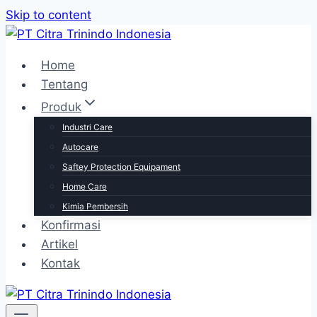
Skip to content
Home
Tentang
Produk
Industri Care
Autocare
Saftey Protection Equipament
Home Care
Kimia Pembersih
Konfirmasi
Artikel
Kontak