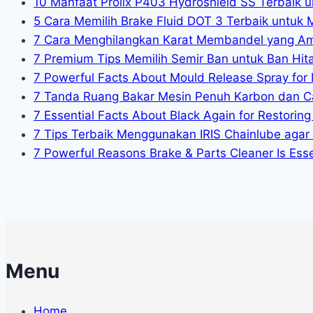
10 Manfaat Prolix P403 Hydroshield SS Terbaik u
5 Cara Memilih Brake Fluid DOT 3 Terbaik untuk 
7 Cara Menghilangkan Karat Membandel yang A
7 Premium Tips Memilih Semir Ban untuk Ban Hit
7 Powerful Facts About Mould Release Spray for 
7 Tanda Ruang Bakar Mesin Penuh Karbon dan C
7 Essential Facts About Black Again for Restoring 
7 Tips Terbaik Menggunakan IRIS Chainlube agar
7 Powerful Reasons Brake & Parts Cleaner Is Essen
Menu
Home