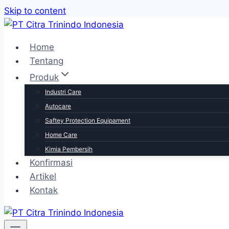
Skip to content
Home
Tentang
Produk
Industri Care
Autocare
Saftey Protection Equipament
Home Care
Kimia Pembersih
Konfirmasi
Artikel
Kontak