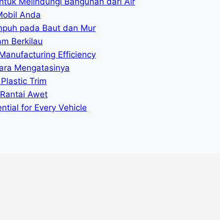
ntuk Melindungi Bangunan dari Air
Mobil Anda
mpuh pada Baut dan Mur
am Berkilau
Manufacturing Efficiency
ara Mengatasinya
Plastic Trim
 Rantai Awet
tial for Every Vehicle