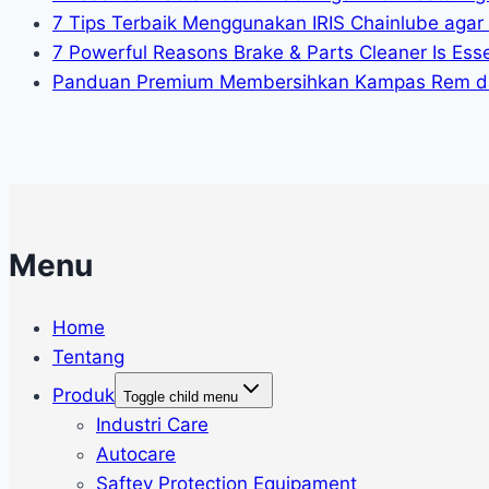
7 Tips Terbaik Menggunakan IRIS Chainlube agar
7 Powerful Reasons Brake & Parts Cleaner Is Essen
Panduan Premium Membersihkan Kampas Rem da
Menu
Home
Tentang
Produk
Toggle child menu
Industri Care
Autocare
Saftey Protection Equipament