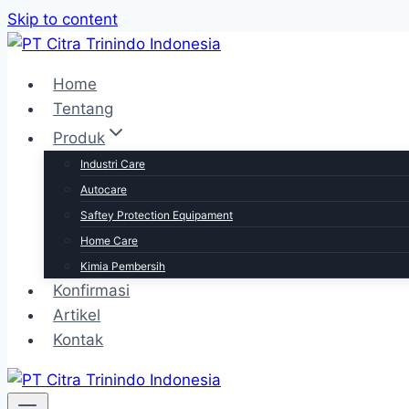
Skip to content
Home
Tentang
Produk
Industri Care
Autocare
Saftey Protection Equipament
Home Care
Kimia Pembersih
Konfirmasi
Artikel
Kontak