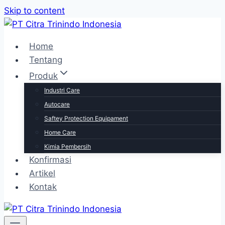
Skip to content
Home
Tentang
Produk
Industri Care
Autocare
Saftey Protection Equipament
Home Care
Kimia Pembersih
Konfirmasi
Artikel
Kontak