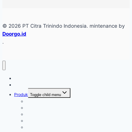
© 2026 PT Citra Trinindo Indonesia. mintenance by
Doorgo.id
.
Home
Tentang
Produk
Toggle child menu
Industri Care
Autocare
Saftey Protection Equipament
Home Care
Kimia Pembersih