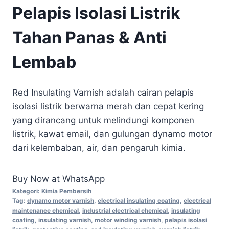
Pelapis Isolasi Listrik
Tahan Panas & Anti
Lembab
Red Insulating Varnish adalah cairan pelapis
isolasi listrik berwarna merah dan cepat kering
yang dirancang untuk melindungi komponen
listrik, kawat email, dan gulungan dynamo motor
dari kelembaban, air, dan pengaruh kimia.
Buy Now at WhatsApp
Kategori:
Kimia Pembersih
Tag:
dynamo motor varnish
,
electrical insulating coating
,
electrical
maintenance chemical
,
industrial electrical chemical
,
insulating
coating
,
insulating varnish
,
motor winding varnish
,
pelapis isolasi