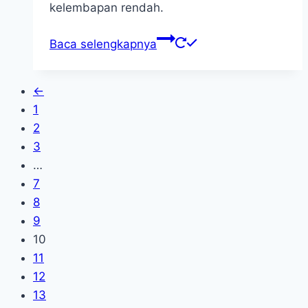
kelembapan rendah.
Baca selengkapnya
←
1
2
3
…
7
8
9
10
11
12
13