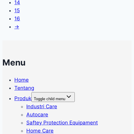
14
15
16
→
Menu
Home
Tentang
Produk
Toggle child menu
Industri Care
Autocare
Saftey Protection Equipament
Home Care