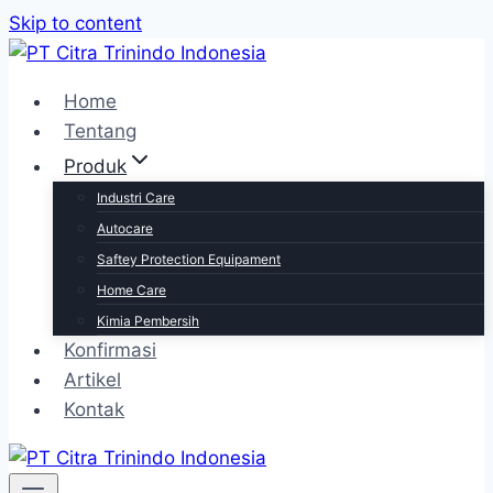
Skip to content
Home
Tentang
Produk
Industri Care
Autocare
Saftey Protection Equipament
Home Care
Kimia Pembersih
Konfirmasi
Artikel
Kontak