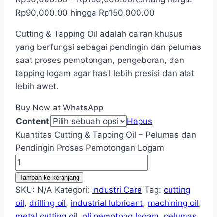
Rp90,000.00 hingga Rp150,000.00
Cutting & Tapping Oil adalah cairan khusus
yang berfungsi sebagai pendingin dan pelumas
saat proses pemotongan, pengeboran, dan
tapping logam agar hasil lebih presisi dan alat
lebih awet.
Buy Now at WhatsApp
Content
Hapus
Kuantitas Cutting & Tapping Oil – Pelumas dan
Pendingin Proses Pemotongan Logam
Tambah ke keranjang
SKU:
N/A
Kategori:
Industri Care
Tag:
cutting
oil
,
drilling oil
,
industrial lubricant
,
machining oil
,
metal cutting oil
,
oli pemotong logam
,
pelumas