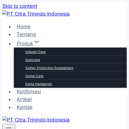
Skip to content
Home
Tentang
Produk
Industri Care
Autocare
Saftey Protection Equipament
Home Care
Kimia Pembersih
Konfirmasi
Artikel
Kontak