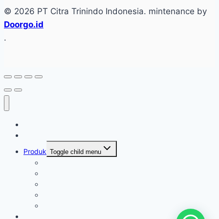
© 2026 PT Citra Trinindo Indonesia. mintenance by
Doorgo.id
.
Home
Tentang
Produk
Toggle child menu
Industri Care
Autocare
Saftey Protection Equipament
Home Care
Kimia Pembersih
Konfirmasi