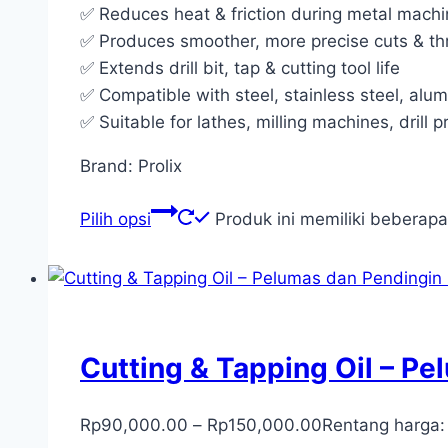
✅ Reduces heat & friction during metal machi
✅ Produces smoother, more precise cuts & t
✅ Extends drill bit, tap & cutting tool life
✅ Compatible with steel, stainless steel, alu
✅ Suitable for lathes, milling machines, drill 
Brand: Prolix
Pilih opsi
Produk ini memiliki beberapa
Cutting & Tapping Oil – 
Rp
90,000.00
–
Rp
150,000.00
Rentang harga