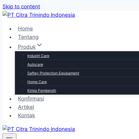
Skip to content
Home
Tentang
Produk
Industri Care
Autocare
Saftey Protection Equipament
Home Care
Kimia Pembersih
Konfirmasi
Artikel
Kontak