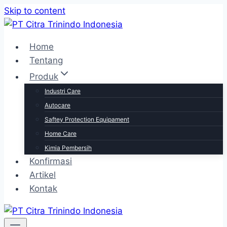
Skip to content
Home
Tentang
Produk
Industri Care
Autocare
Saftey Protection Equipament
Home Care
Kimia Pembersih
Konfirmasi
Artikel
Kontak