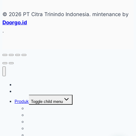
© 2026 PT Citra Trinindo Indonesia. mintenance by
Doorgo.id
.
Home
Tentang
Produk
Toggle child menu
Industri Care
Autocare
Saftey Protection Equipament
Home Care
Kimia Pembersih