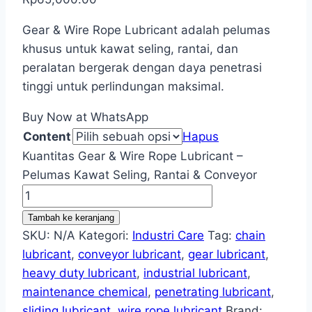
Gear & Wire Rope Lubricant adalah pelumas
khusus untuk kawat seling, rantai, dan
peralatan bergerak dengan daya penetrasi
tinggi untuk perlindungan maksimal.
Buy Now at WhatsApp
Content
Hapus
Kuantitas Gear & Wire Rope Lubricant –
Pelumas Kawat Seling, Rantai & Conveyor
Tambah ke keranjang
SKU:
N/A
Kategori:
Industri Care
Tag:
chain
lubricant
,
conveyor lubricant
,
gear lubricant
,
heavy duty lubricant
,
industrial lubricant
,
maintenance chemical
,
penetrating lubricant
,
sliding lubricant
,
wire rope lubricant
Brand: