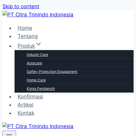
Skip to content
Home
Tentang
Produk
Industri Care
Autocare
Saftey Protection Equipament
Home Care
Kimia Pembersih
Konfirmasi
Artikel
Kontak