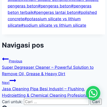
pengeras beton
#
pengeras beton
#
pengeras
beton terbaik
#
pengeras lantai beton
#
polished
concrete
#
potassium silicate vs lithium
silicate
#
sodium silicate vs lithium silicate
Navigasi pos
Previous
Super Degreaser Cleaner – Powerful Solution to
Remove Oil, Grease & Heavy Dirt
Next
Jasa Cleaning Pipa Besi Industri – Flushing,
Hydrojetting & Chemical Cleaning Profesional
Cari untuk: