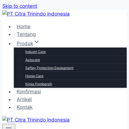
Skip to content
Home
Tentang
Produk
Industri Care
Autocare
Saftey Protection Equipament
Home Care
Kimia Pembersih
Konfirmasi
Artikel
Kontak