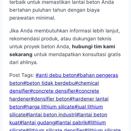
terbaik untuk memastikan lantai beton Anda
bertahan puluhan tahun dengan biaya
perawatan minimal.
Jika Anda membutuhkan informasi lebih lanjut,
rekomendasi produk, atau dukungan teknis
untuk proyek beton Anda,
hubungi tim kami
sekarang
untuk mendapatkan konsultasi gratis
dari ahlinya.
Post Tags:
#
anti debu beton
#
bahan pengeras
beton
#
beton tidak berdebu
#
chemical
densifier
#
concrete densifier
#
concrete
hardener
#
densifier beton
#
hardener lantai
beton
#
harga lithium silicate
#
jual lithium
silicate
#
lantai beton industri
#
lantai beton
kuat
#
lantai gudang
#
lantai pabrik
#
lithium
silicate
#
lithium silicate densifier
#
lithium silicate