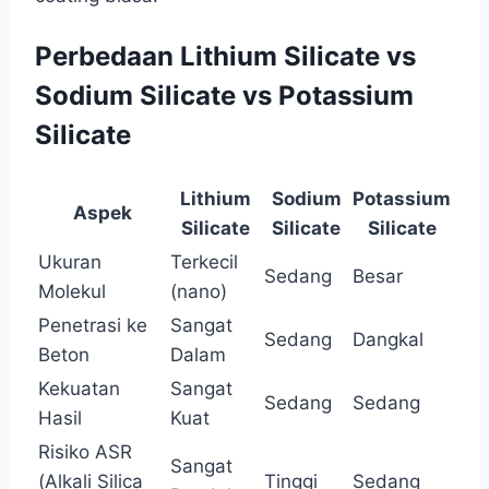
Perbedaan Lithium Silicate vs
Sodium Silicate vs Potassium
Silicate
Lithium
Sodium
Potassium
Aspek
Silicate
Silicate
Silicate
Ukuran
Terkecil
Sedang
Besar
Molekul
(nano)
Penetrasi ke
Sangat
Sedang
Dangkal
Beton
Dalam
Kekuatan
Sangat
Sedang
Sedang
Hasil
Kuat
Risiko ASR
Sangat
(Alkali Silica
Tinggi
Sedang