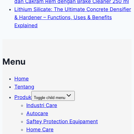
dan Cakram Rem dengan Brake Cleaner 250 ml
Lithium Silicate: The Ultimate Concrete Densifier
& Hardener – Functions, Uses & Benefits
Explained
Menu
Home
Tentang
Produk
Toggle child menu
Industri Care
Autocare
Saftey Protection Equipament
Home Care