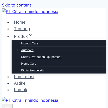
Skip to content
Home
Tentang
Produk
Industri Care
Autocare
Saftey Protection Equipament
Home Care
Kimia Pembersih
Konfirmasi
Artikel
Kontak