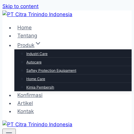
Skip to content
Home
Tentang
Produk
Industri Care
Autocare
Saftey Protection Equipament
Home Care
Kimia Pembersih
Konfirmasi
Artikel
Kontak