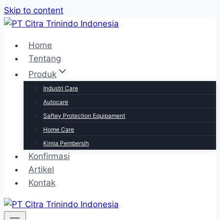
Skip to content
Home
Tentang
Produk
Industri Care
Autocare
Saftey Protection Equipament
Home Care
Kimia Pembersih
Konfirmasi
Artikel
Kontak