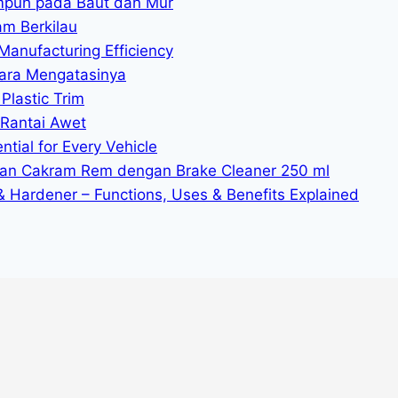
mpuh pada Baut dan Mur
am Berkilau
Manufacturing Efficiency
ara Mengatasinya
Plastic Trim
 Rantai Awet
tial for Every Vehicle
n Cakram Rem dengan Brake Cleaner 250 ml
 & Hardener – Functions, Uses & Benefits Explained