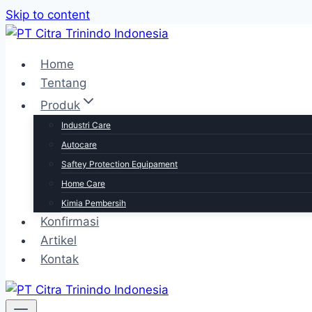
Skip to content
Home
Tentang
Produk
Industri Care
Autocare
Saftey Protection Equipament
Home Care
Kimia Pembersih
Konfirmasi
Artikel
Kontak