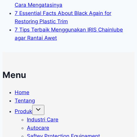
Cara Mengatasinya
7 Essential Facts About Black Again for
Restoring Plastic Trim
7 Tips Terbaik Menggunakan IRIS Chainlube
agar Rantai Awet
Menu
Home
Tentang
Toggle
Produk
child
menu
Industri Care
Autocare
Saftey Protection Equipament