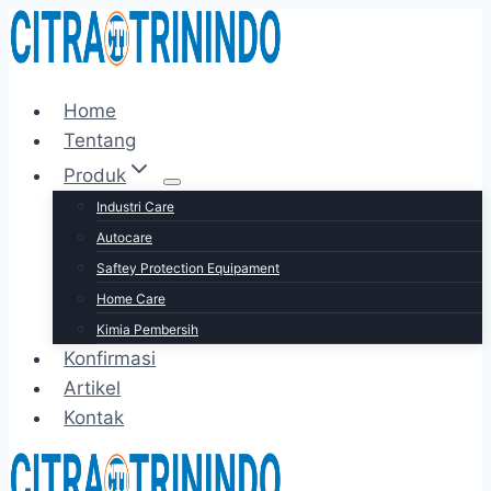
Skip
to
content
Home
Tentang
Produk
Industri Care
Autocare
Saftey Protection Equipament
Home Care
Kimia Pembersih
Konfirmasi
Artikel
Kontak