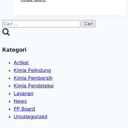
-
Zat
Yang
Cari
Terlarut
untuk:
&
Produk
Kategori
Cleaner
Pembersih
Artikel
Kimia Pelindung
Kimia Pembersih
Kimia Pendeteksi
Layanan
News
PP Board
Uncategorized