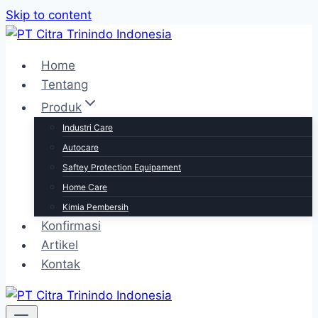
Skip to content
Home
Tentang
Produk
Industri Care
Autocare
Saftey Protection Equipament
Home Care
Kimia Pembersih
Konfirmasi
Artikel
Kontak