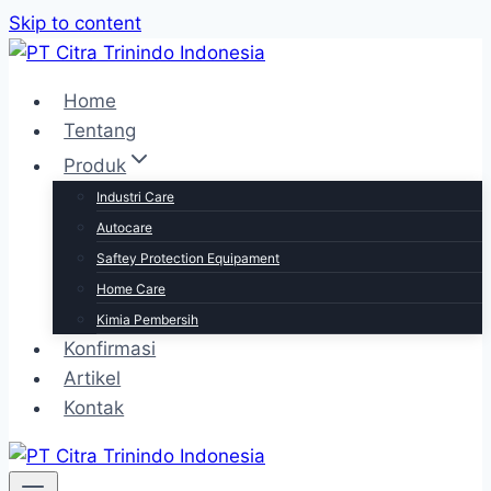
Skip to content
Home
Tentang
Produk
Industri Care
Autocare
Saftey Protection Equipament
Home Care
Kimia Pembersih
Konfirmasi
Artikel
Kontak