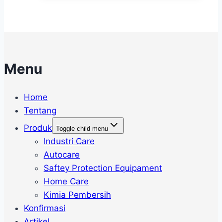
Menu
Home
Tentang
Produk
Toggle child menu
Industri Care
Autocare
Saftey Protection Equipament
Home Care
Kimia Pembersih
Konfirmasi
Artikel