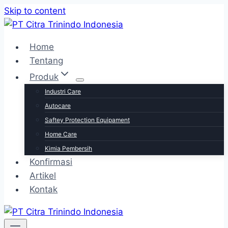
Skip to content
Home
Tentang
Produk
Industri Care
Autocare
Saftey Protection Equipament
Home Care
Kimia Pembersih
Konfirmasi
Artikel
Kontak