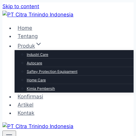
Skip to content
Home
Tentang
Produk
Industri Care
Autocare
Saftey Protection Equipament
Home Care
Kimia Pembersih
Konfirmasi
Artikel
Kontak