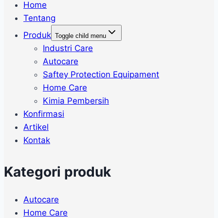
Home
Tentang
Produk
Toggle child menu
Industri Care
Autocare
Saftey Protection Equipament
Home Care
Kimia Pembersih
Konfirmasi
Artikel
Kontak
Kategori produk
Autocare
Home Care