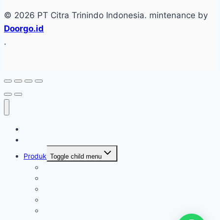
© 2026 PT Citra Trinindo Indonesia. mintenance by
Doorgo.id
.
Home
Tentang
Produk
Toggle child menu
Industri Care
Autocare
Saftey Protection Equipament
Home Care
Kimia Pembersih