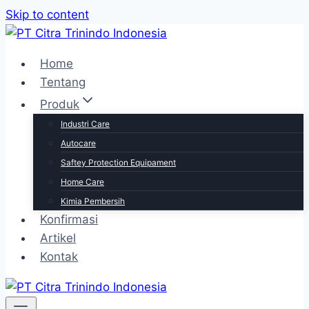
Skip to content
Home
Tentang
Produk
Industri Care
Autocare
Saftey Protection Equipament
Home Care
Kimia Pembersih
Konfirmasi
Artikel
Kontak