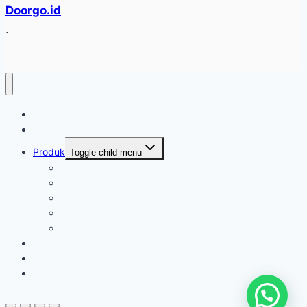
Doorgo.id
.
Home
Tentang
Produk
Toggle child menu
Industri Care
Autocare
Saftey Protection Equipament
Home Care
Kimia Pembersih
Konfirmasi
Artikel
Kontak