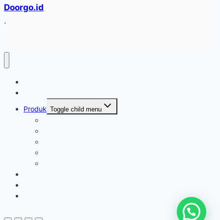
Doorgo.id
.
Home
Tentang
Produk
Toggle child menu
Industri Care
Autocare
Saftey Protection Equipament
Home Care
Kimia Pembersih
Konfirmasi
Artikel
Kontak