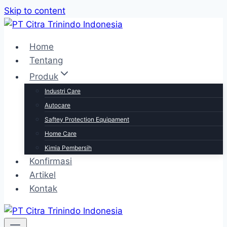
Skip to content
Home
Tentang
Produk
Industri Care
Autocare
Saftey Protection Equipament
Home Care
Kimia Pembersih
Konfirmasi
Artikel
Kontak